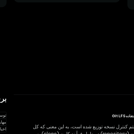
بر
توسعه
Git LFS
مهار
ستم کنترل نسخه توزیع شده است، به این معنی که کل
اخبار
تاریخچه مخزن (repository) در طول فرآیند کلون (clone) به