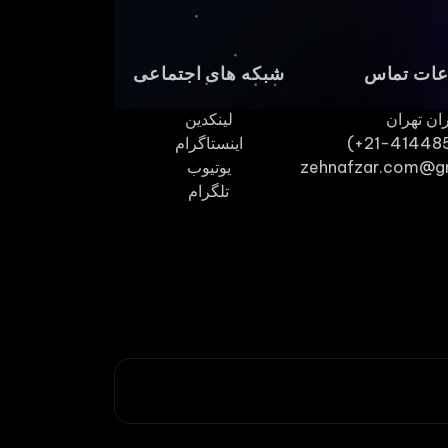
عات تماس
شبکه های اجتماعی
ران تهران
لینکدین
(+21-41448
اینستاگرام
zehnafzar.com@g
یوتیوب
تلگرام