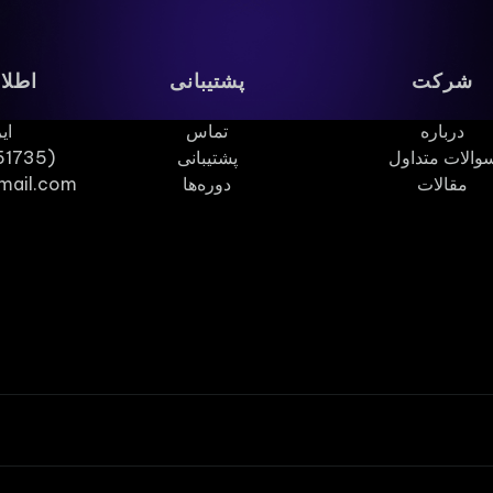
شرکت
پشتیبانی
اطلا
درباره
تماس
ای
والات متداول
پشتیبانی
51735)
مقالات
دوره‌ها
mail.com