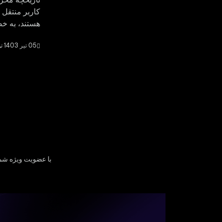
کاربر منتقل 
هستند، به خص
05 تیر 1403 توسط: میلاد کاظمی
با عضویت ویژه شم